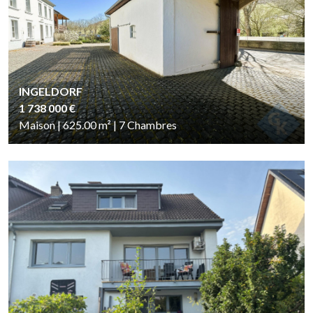
INGELDORF
1 738 000 €
Maison | 625.00
m²
| 7
Chambres