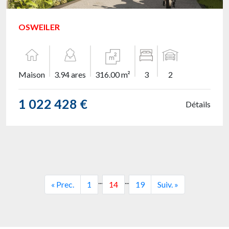
OSWEILER
Maison
3.94 ares
316.00 m²
3
2
1 022 428 €
Détails
...
...
« Prec.
1
14
19
Suiv. »