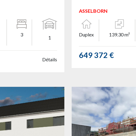
ASSELBORN
3
Duplex
139.30 m²
1
649 372 €
Détails