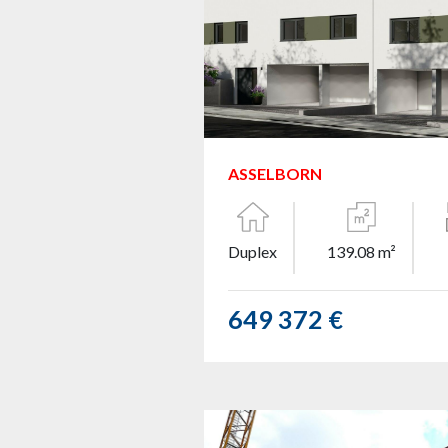
ASSELBORN
Duplex
139.08 m²
649 372 €