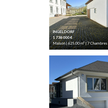
INGELDORF
1 738 000 €
Maison | 625.00
m²
| 7
Chambres