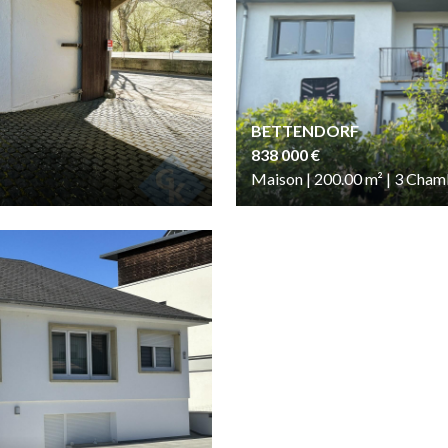
BETTENDORF
838 000 €
Maison | 200.00
m²
| 3
Cham