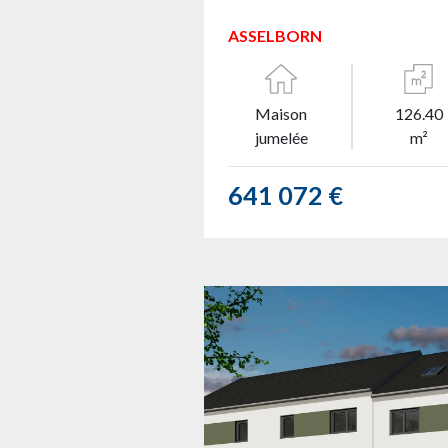
ASSELBORN
Maison
126.40
jumelée
m²
641 072 €