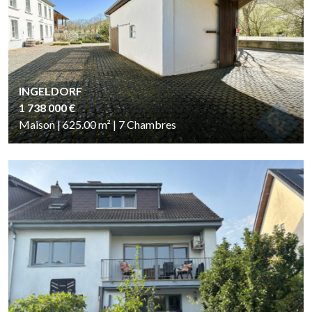
INGELDORF
1 738 000 €
Maison | 625.00
m²
| 7
Chambres