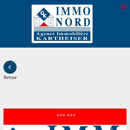
Retour
*** ***