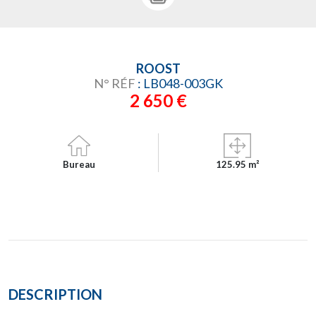
ROOST
N° RÉF
: LB048-003GK
2 650 €
Bureau
125.95 m²
DESCRIPTION