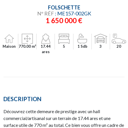
FOLSCHETTE
N° RÉF
: ME157-002GK
1 650 000 €
Maison
770.00 m²
17.44
5
1 Sdb
3
20
ares
DESCRIPTION
Découvrez cette demeure de prestige avec un hall
commercial/artisanal sur un terrain de 17.44 ares et une
surface utile de 770 m² au total. Ce bien vous offre un cadre de