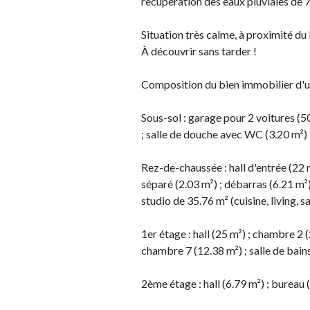
récupération des eaux pluviales de 7
Situation très calme, à proximité du 
À découvrir sans tarder !
Composition du bien immobilier d'un
Sous-sol : garage pour 2 voitures 
; salle de douche avec WC (3.20 m²) ;
Rez-de-chaussée : hall d'entrée (22 m
séparé (2.03 m²) ; débarras (6.21 m²)
studio de 35.76 m² (cuisine, living,
1er étage : hall (25 m²) ; chambre 2
chambre 7 (12.38 m²) ; salle de bai
2ème étage : hall (6.79 m²) ; bureau 