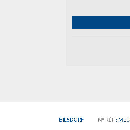
BILSDORF
N° RÉF
: ME