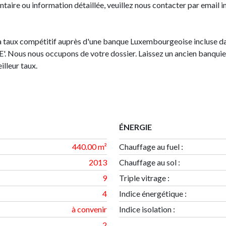
ire ou information détaillée, veuillez nous contacter par email 
 taux compétitif auprès d'une banque Luxembourgeoise incluse dan
Nous nous occupons de votre dossier. Laissez un ancien banquie
lleur taux.
ÉNERGIE
440.00 m²
Chauffage au fuel :
2013
Chauffage au sol :
9
Triple vitrage :
4
Indice énergétique
:
à convenir
Indice isolation
:
2