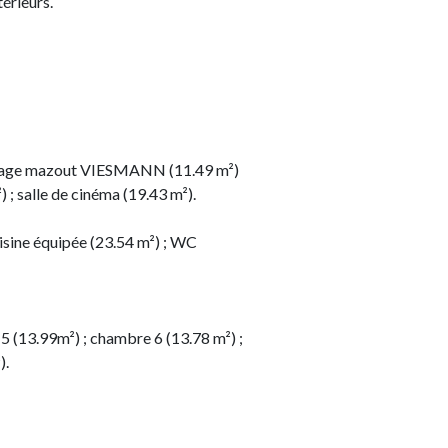
érieurs.
hauffage mazout VIESMANN (11.49 m²)
 ; salle de cinéma (19.43 m²).
uisine équipée (23.54 m²) ; WC
 5 (13.99m²) ; chambre 6 (13.78 m²) ;
).