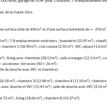
.000 litres; garage de 50 m² pour 2 voitures; 7-8 emplacements ext
lac de la Haute-Sûre.
e surface utile de 440 m² et d'une surface habitable de +- 370 m².
(50 m²) ; 7-8 emplacements extérieurs ; buanderie (10.95 m²) ; c
 chambre 1 (18.90 m²) ; coin cuisine (2.92 m²) ; WC séparé (1.63 m²)
²) ; living avec cheminée (28.53 m²) ; salle à manger (22.13 m²) ; c
 ; ascenseur; terrasses (40 + 26 m²) ;
 salle de douche avec WC et chambre).
 (26.58 m²) ; chambre 3 (12.48 m²) ; chambre 4 (11.50 m²) ; chambre
ns avec douche et WC (15.41 m²) ; salle de douche avec WC (4.16 m²
(6.72 m²) ; living (18.66 m²) ; chambre 8 (10.37 m²).