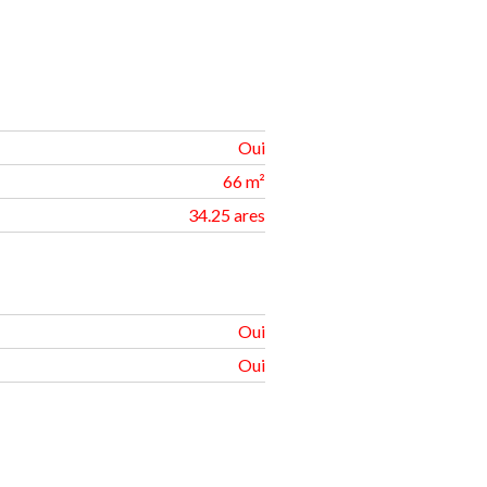
Oui
66 m²
34.25 ares
Oui
Oui