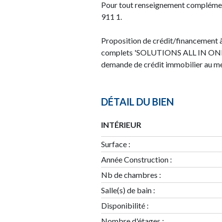
Pour tout renseignement complémenta
911 1.
Proposition de crédit/financement à
complets 'SOLUTIONS ALL IN ONE'. 
demande de crédit immobilier au mei
DÉTAIL DU BIEN
INTÉRIEUR
Surface
:
Année Construction
:
Nb de chambres
:
Salle(s) de bain
:
Disponibilité
:
Nombre d'étages
: