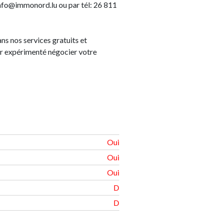
info@immonord.lu ou par tél: 26 811
s nos services gratuits et
r expérimenté négocier votre
Oui
Oui
Oui
D
D