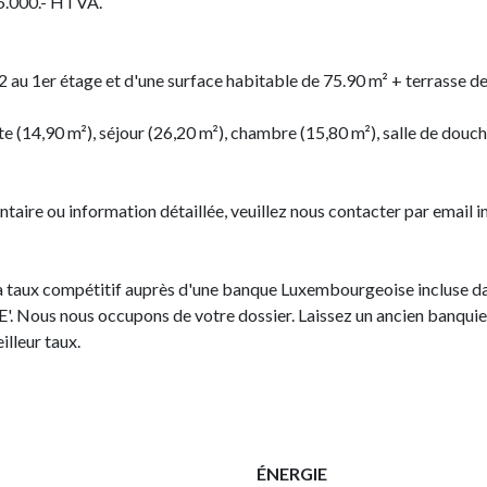
15.000.- HTVA.
 au 1er étage et d'une surface habitable de 75.90 m² + terrasse de
erte (14,90 m²), séjour (26,20 m²), chambre (15,80 m²), salle de dou
ire ou information détaillée, veuillez nous contacter par email 
 taux compétitif auprès d'une banque Luxembourgeoise incluse dan
Nous nous occupons de votre dossier. Laissez un ancien banquie
lleur taux.
ÉNERGIE