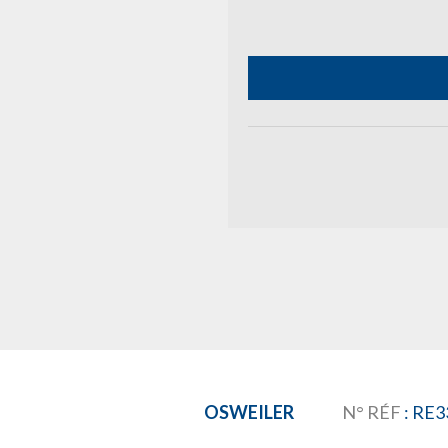
OSWEILER
N° RÉF
: RE