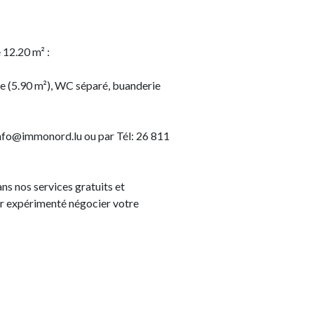
 12.20 m² :
che (5.90 m²), WC séparé, buanderie
info@immonord.lu ou par Tél: 26 811
s nos services gratuits et
r expérimenté négocier votre