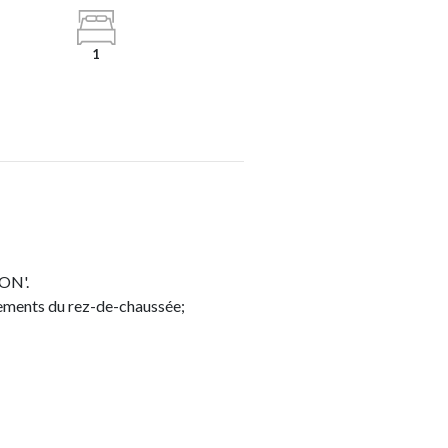
1
ON'.
rtements du rez-de-chaussée;