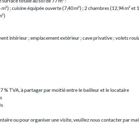
surface totale au sol de 77 m² :
26 m²) ; cuisine équipée ouverte (7,40 m²) ; 2 chambres (12,94 m² et 1
m²)
nt intérieur ; emplacement extérieur ; cave privative ; volets roula
17 % TVA, à partager par moitié entre le bailleur et le locataire
s
és
ire ou pour organiser une visite, veuillez nous contacter par mai