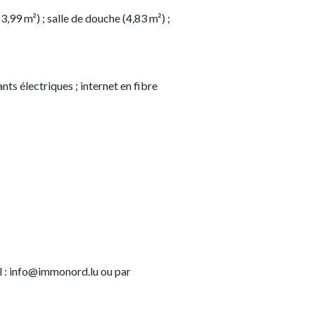
3,99 m²) ; salle de douche (4,83 m²) ;
nts électriques ; internet en fibre
l : info@immonord.lu ou par