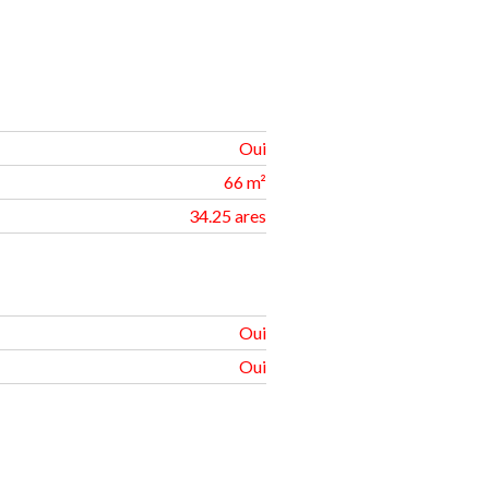
Oui
66 m²
34.25 ares
Oui
Oui