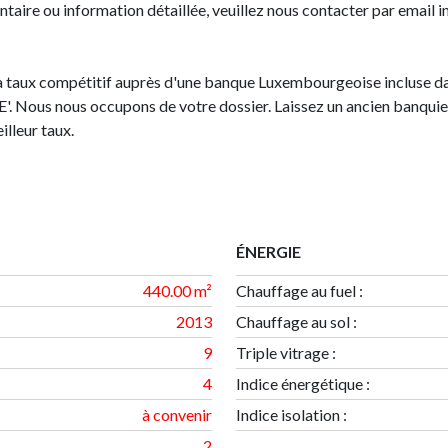
ire ou information détaillée, veuillez nous contacter par email 
 taux compétitif auprès d'une banque Luxembourgeoise incluse dan
Nous nous occupons de votre dossier. Laissez un ancien banquie
lleur taux.
ÉNERGIE
440.00 m²
Chauffage au fuel :
2013
Chauffage au sol :
9
Triple vitrage :
4
Indice énergétique
:
à convenir
Indice isolation
:
2