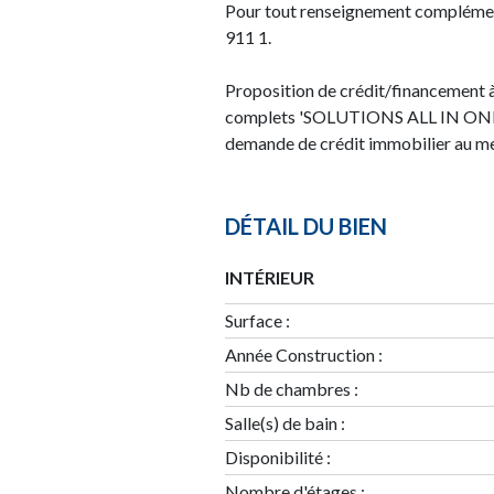
Pour tout renseignement complémenta
911 1.
Proposition de crédit/financement à
complets 'SOLUTIONS ALL IN ONE'. 
demande de crédit immobilier au mei
DÉTAIL DU BIEN
INTÉRIEUR
Surface
:
Année Construction
:
Nb de chambres
:
Salle(s) de bain
:
Disponibilité
:
Nombre d'étages
: