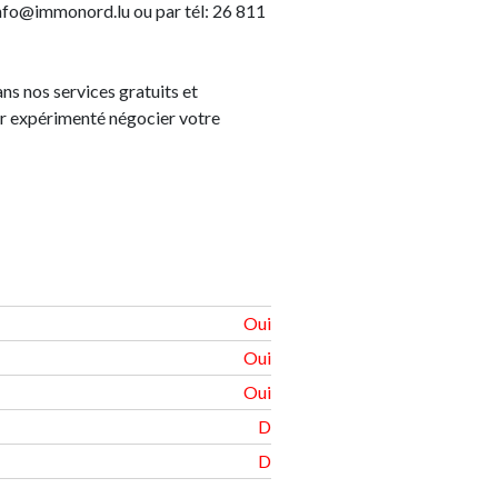
info@immonord.lu ou par tél: 26 811
s nos services gratuits et
r expérimenté négocier votre
Oui
Oui
Oui
D
D