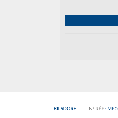
BILSDORF
N° RÉF
: ME