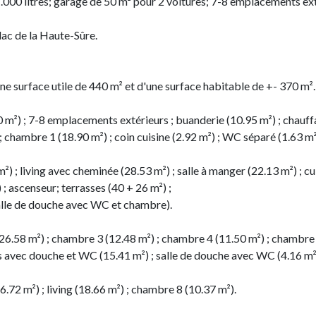
.000 litres; garage de 50 m² pour 2 voitures; 7-8 emplacements ext
lac de la Haute-Sûre.
e surface utile de 440 m² et d'une surface habitable de +- 370 m².
(50 m²) ; 7-8 emplacements extérieurs ; buanderie (10.95 m²) ; c
 chambre 1 (18.90 m²) ; coin cuisine (2.92 m²) ; WC séparé (1.63 m²)
²) ; living avec cheminée (28.53 m²) ; salle à manger (22.13 m²) ; c
 ; ascenseur; terrasses (40 + 26 m²) ;
 salle de douche avec WC et chambre).
 (26.58 m²) ; chambre 3 (12.48 m²) ; chambre 4 (11.50 m²) ; chambre
ns avec douche et WC (15.41 m²) ; salle de douche avec WC (4.16 m²
(6.72 m²) ; living (18.66 m²) ; chambre 8 (10.37 m²).