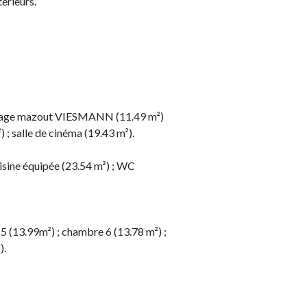
érieurs.
hauffage mazout VIESMANN (11.49 m²)
 ; salle de cinéma (19.43 m²).
uisine équipée (23.54 m²) ; WC
 5 (13.99m²) ; chambre 6 (13.78 m²) ;
).