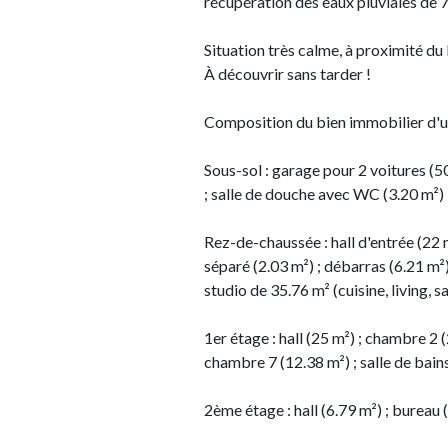
récupération des eaux pluviales de 7
Situation très calme, à proximité du 
À découvrir sans tarder !
Composition du bien immobilier d'un
Sous-sol : garage pour 2 voitures 
; salle de douche avec WC (3.20 m²) ;
Rez-de-chaussée : hall d'entrée (22 m
séparé (2.03 m²) ; débarras (6.21 m²)
studio de 35.76 m² (cuisine, living,
1er étage : hall (25 m²) ; chambre 2
chambre 7 (12.38 m²) ; salle de bai
2ème étage : hall (6.79 m²) ; bureau 