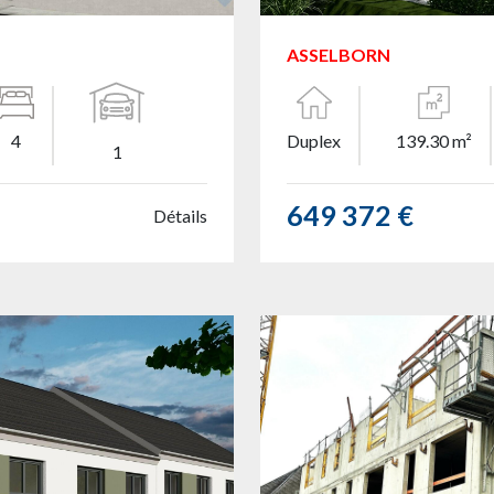
ASSELBORN
4
Duplex
139.30 m²
1
649 372 €
Détails