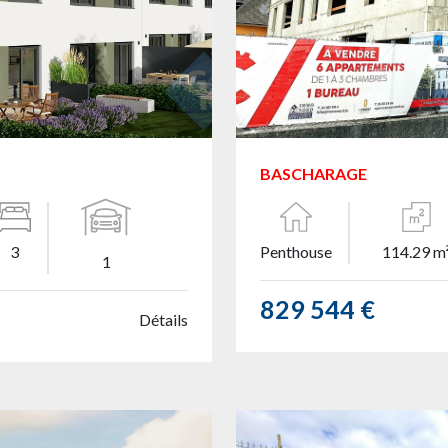
BASCHARAGE
3
Penthouse
114.29 m
1
829 544 €
Détails