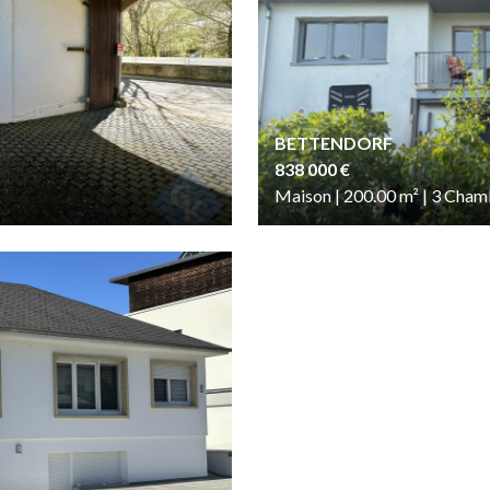
BETTENDORF
838 000 €
Maison | 200.00
m²
| 3
Cham