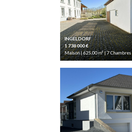
INGELDORF
1 738 000 €
Maison | 625.00
m²
| 7
Chambres