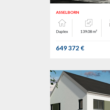
ASSELBORN
Duplex
139.08 m²
649 372 €