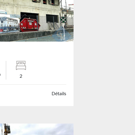
²
2
Détails