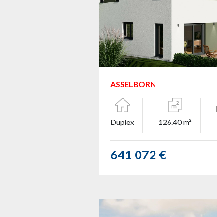
ASSELBORN
Duplex
126.40 m²
641 072 €