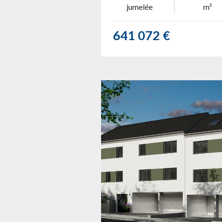
jumelée
m²
641 072 €